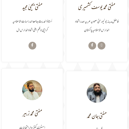
مفتی محمد یوسف کشمیری
مفتی یحییٰ مجید
فاضل مدینہ یونیورسٹی سعودیہ عربیہ صدر اتحاد
أستاذ الحدیث جامعۃ الدراسات الاسلامیہ
المدارس الاسلامیہ پاکستان
کراچی ناظم اعلی اتحاد المدارس ال
مفتی جان محمد
مفتی محمد زبیر