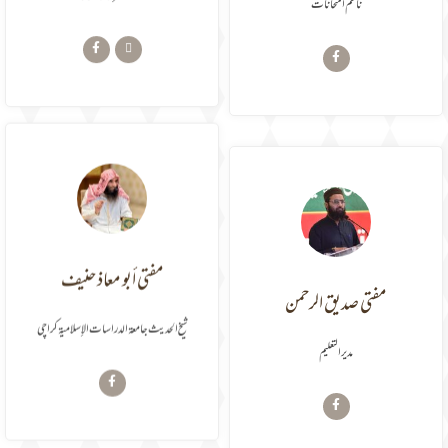
ناظم امتحانات
اسسٹنٹ کنٹرولر امتحانات
مفتی صدیق الرحمن
مفتی أبو معاذ حنیف
مدیرالتعلیم
شیخ الحدیث جامعة الدراسات الإسلامية کراچی