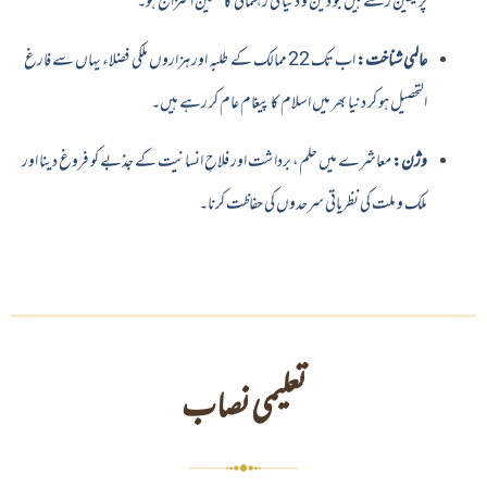
پر یقین رکھتے ہیں جو دین و دنیا کی رہنمائی کا حسین امتزاج ہو۔
عالمی شناخت:
اب تک 22 ممالک کے طلبہ اور ہزاروں ملکی فضلاء یہاں سے فارغ
التحصیل ہو کر دنیا بھر میں اسلام کا پیغام عام کر رہے ہیں۔
وژن:
معاشرے میں حلم، برداشت اور فلاحِ انسانیت کے جذبے کو فروغ دینا اور
ملک و ملت کی نظریاتی سرحدوں کی حفاظت کرنا۔
تعلیمی نصاب