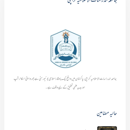
جامعہ الدراسات الاسلامیہ کراچی
جامعہ الدراسات الاسلامیہ کراچی، پاکستان میں واقع ایک باوقار اسلامی یونیورسٹی ہے جو روایتی اسکالرشپ
اور جدید علمی تحقیق کے لیے وقف ہے۔
حالیہ مضامین