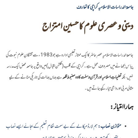
جامعۃ الدراسات الاسلامیہ کراچی کا تعارف
دینی و عصری علوم کا حسین امتزاج
جامعۃ الدراسات الاسلامیہ عصرِ حاضر کا ایک ممتاز تعلیمی ادارہ ہے جو 1983ء سے تشنگانِ علومِ نبوت کی
پیاس بجھانے میں مصروفِ عمل ہے۔ کراچی کے قلب (گلشن اقبال) میں واقع یہ جامعہ محض ایک مدرسہ
نہیں، بلکہ
تعلیماتِ اسلامیہ اور قرآن و سنت کا وہ مضبوط قلعہ
ہے جہاں جہالت کی تاریکی مٹانے کے لیے
مثالی مربی اور داعی تیار کیے جاتے ہیں۔
ہمارا امتیاز:
متوازن نصاب:
ہم لارڈ میکالے کے بے سمت نظامِ تعلیم کے بجائے ایسے نصاب