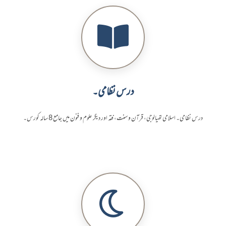
درس نظامی۔
درس نظامی۔ اسلامی تھیالوجی، قرآن و سنت، فقہ اور دیگر علوم و فنون میں جامع 8 سالہ کورس۔