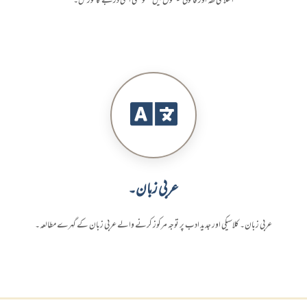
اسلامی فقہ اور قانونی فیصلوں میں خصوصی اعلی درجے کا کورس۔
عربی زبان۔
عربی زبان۔ کلاسیکی اور جدید ادب پر توجہ مرکوز کرنے والے عربی زبان کے گہرے مطالعہ۔