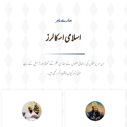
ہمارے ماہر
اسلامی اسکالرز
ان سرپرستوں کی رہنمائی جنہوں نے مقدس علم کے تحفظ اور ترسیل کے لیے
اپنی زندگیاں وقف کر رکھی ہیں۔