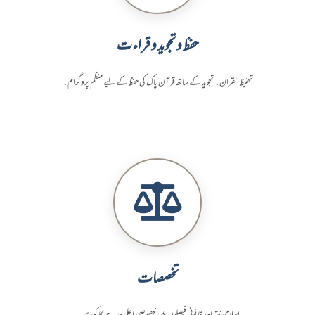
حفظ و تجوید و قراءت
تحفیظ القران۔ تجوید کے ساتھ قرآن پاک کی حفظ کے لیے منظم پروگرام۔
تخصصات