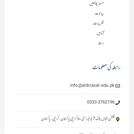
مسئلہ پوچھیں
بیانات
تقریبات
کتابیں
رابطہ
رابطہ کی معلومات
info@aldirasat.edu.pk
0333-2762196
گلشن اقبال بلاک 7 یونیورسٹی روڈ کراچی پاکستان، کراچی، پاکستان