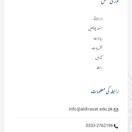
فوری لنکس
دارالافتاء
مسئلہ پوچھیں
بیانات
تقریبات
کتابیں
رابطہ
رابطہ کی معلومات
info@aldirasat.edu.pk
0333-2762196