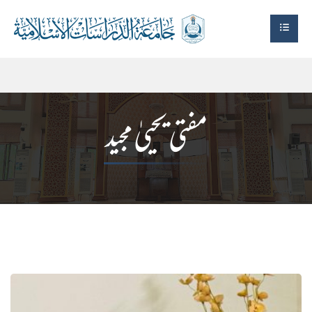
مفتی یحییٰ مجید