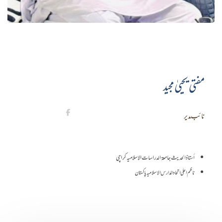
مفتی یحییٰ مجید
نائب مدیر
أستاذ الحدیث جامعۃ الدراسات الاسلامیہ کراچی
ناظم اعلی اتحاد المدارس الاسلامیہ پاکستان