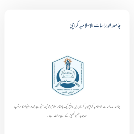
جامعہ الدراسات الاسلامیہ کراچی
جامعہ الدراسات الاسلامیہ کراچی، پاکستان میں واقع ایک باوقار اسلامی یونیورسٹی ہے جو روایتی اسکالرشپ
اور جدید علمی تحقیق کے لیے وقف ہے۔