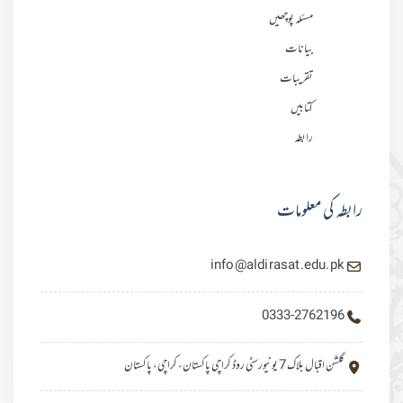
مسئلہ پوچھیں
بیانات
تقریبات
کتابیں
رابطہ
رابطہ کی معلومات
info@aldirasat.edu.pk
0333-2762196
گلشن اقبال بلاک 7 یونیورسٹی روڈ کراچی پاکستان، کراچی، پاکستان