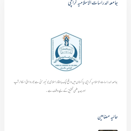
جامعہ الدراسات الاسلامیہ کراچی
جامعہ الدراسات الاسلامیہ کراچی، پاکستان میں واقع ایک باوقار اسلامی یونیورسٹی ہے جو روایتی اسکالرشپ
اور جدید علمی تحقیق کے لیے وقف ہے۔
حالیہ مضامین