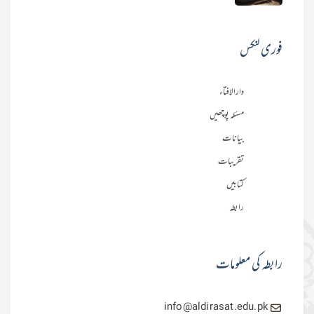
فوری لنکس
دارالافتاء
مسئلہ پوچھیں
بیانات
تقریبات
کتابیں
رابطہ
رابطہ کی معلومات
info@aldirasat.edu.pk