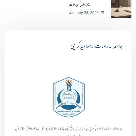
رزقِ حلال کی برکات
January 28, 2026
جامعہ الدراسات الاسلامیہ کراچی
جامعہ الدراسات الاسلامیہ کراچی، پاکستان میں واقع ایک باوقار اسلامی یونیورسٹی ہے جو روایتی اسکالرشپ