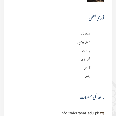
فوری لنکس
دارالافتاء
مسئلہ پوچھیں
بیانات
تقریبات
کتابیں
رابطہ
رابطہ کی معلومات
info@aldirasat.edu.pk