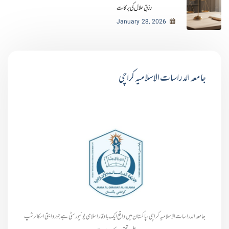
رزقِ حلال کی برکات
January 28, 2026
جامعہ الدراسات الاسلامیہ کراچی
جامعہ الدراسات الاسلامیہ کراچی، پاکستان میں واقع ایک باوقار اسلامی یونیورسٹی ہے جو روایتی اسکالرشپ