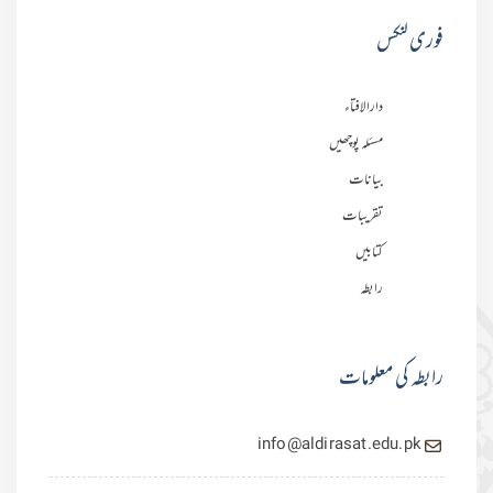
فوری لنکس
دارالافتاء
مسئلہ پوچھیں
بیانات
تقریبات
کتابیں
رابطہ
رابطہ کی معلومات
info@aldirasat.edu.pk