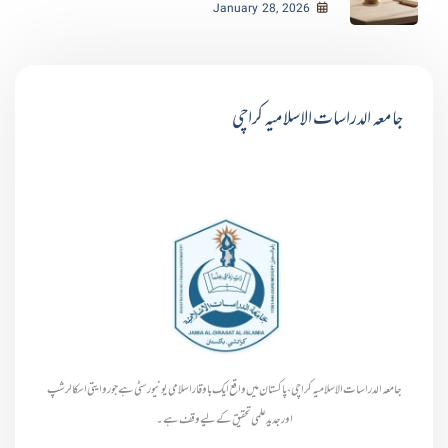
January 28, 2026
جامعہ الدراسات الاسلامیہ کراچی
جامعہ الدراسات الاسلامیہ کراچی، پاکستان میں واقع ایک باوقار اسلامی یونیورسٹی ہے جو روایتی اسکالرشپ
اور جدید علمی تحقیق کے لیے وقف ہے۔