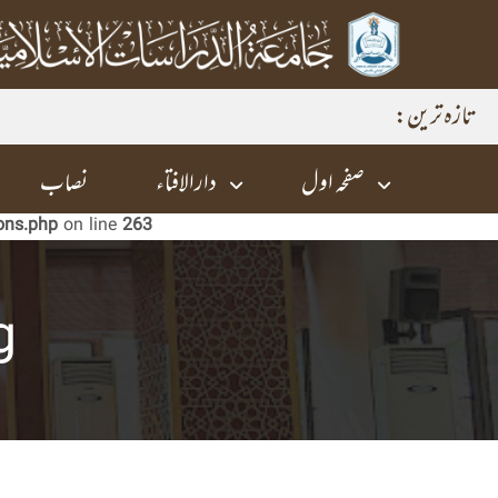
تازہ ترین:
صفحہ اول
دارالافتاء
نصاب
ons.php
on line
263
g