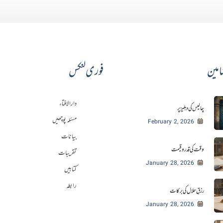
امین
فوری لنکس
دارالافتاء
چالیس کی دہلیز پر
مسئلہ پوچھیں
February 2, 2026
بیانات
وقت کی قدر و قیمت
تقریبات
January 28, 2026
کتابیں
رابطہ
رزقِ حلال کی برکات
January 28, 2026