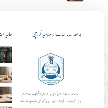
جامعہ الدراسات الاسلامیہ کراچی
حالیہ مض
جامعہ الدراسات الاسلامیہ کراچی، پاکستان میں واقع ایک باوقار اسلامی
یونیورسٹی ہے جو روایتی اسکالرشپ اور جدید علمی تحقیق کے لیے وقف ہے۔