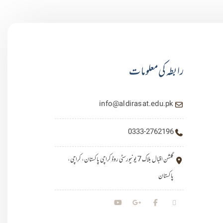
رابطہ کی معلومات
info@aldirasat.edu.pk
0333-2762196
گلشن اقبال بلاک 7 یونیورسٹی روڈ کراچی پاکستان، کراچی،
پاکستان