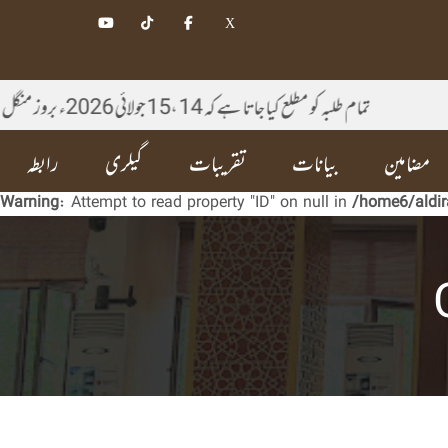
تمام طلبہ کو مطلع کیا جاتا ہے کہ 14 ،15 جولائی 2026ء بروز منگل ، بدھ شہری امتحان منعقد ہو رہا ہے تمام طلبہ بھرپور تیاری کے ساتھ امتحان میں شرکت کریں۔
مضامین
بیانات
تقریبات
گیلری
رابطہ
Warning
: Attempt to read property "ID" on null in
/home6/aldir