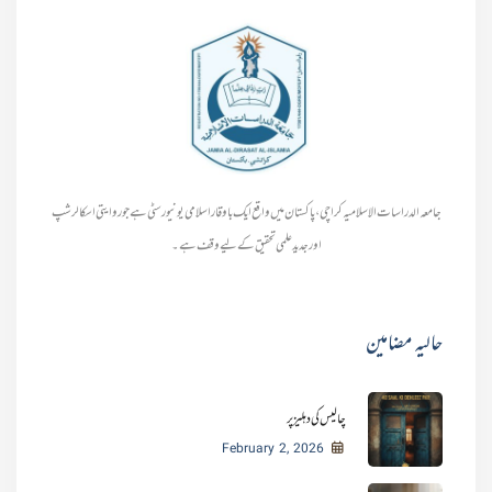
جامعہ الدراسات الاسلامیہ کراچی، پاکستان میں واقع ایک باوقار اسلامی یونیورسٹی ہے جو روایتی اسکالرشپ
اور جدید علمی تحقیق کے لیے وقف ہے۔
حالیہ مضامین
چالیس کی دہلیز پر
February 2, 2026