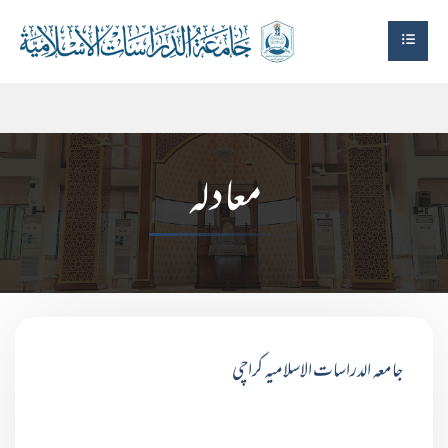
معادلہ
جامعہ الدراسات الاسلامیہ کراچی