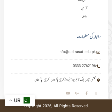
تقریبات
کتابیں
رابطہ
رابطہ کی معلومات
info@aldirasat.edu.pk
0333-2762196
گلشن اقبال بلاک 7 یونیورسٹی روڈ کراچی پاکستان، کراچی، پاکستان
UR
Copyright 2026,
All Rights Reserved